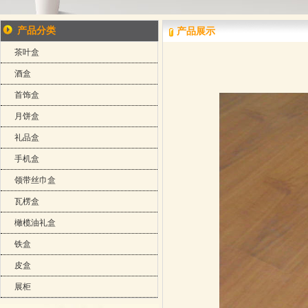
产品分类
产品展示
茶叶盒
酒盒
首饰盒
月饼盒
礼品盒
手机盒
领带丝巾盒
瓦楞盒
橄榄油礼盒
铁盒
皮盒
展柜