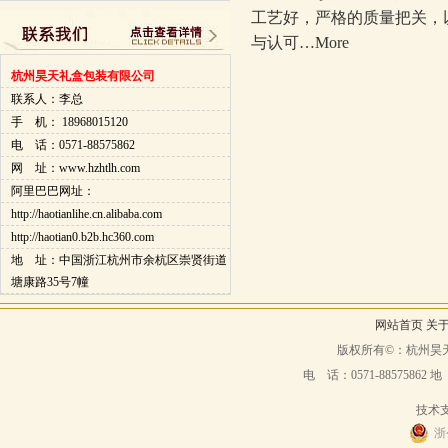
工艺好，严格的质量把关，
与认可…
More
杭州昊天礼盒包装有限公司
联系人：李总
手 机： 18968015120
电 话：0571-88575862
网 址：www.hzhtlh.com
阿里巴巴网址：
http://haotianlihe.cn.alibaba.com
http://haotian0.b2b.hc360.com
地 址：中国浙江杭州市余杭区崇贤街道
塘康路35号7幢
网站首页
关
版权所有©：杭州昊
电 话：
0571-88575862
地
技术
浙