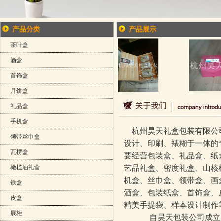
产品分类
产品展示
茶叶盒
酒盒
首饰盒
月饼盒
礼品盒
手机盒
杭州昊天礼盒包装有限公
领带丝巾盒
设计、印刷、裱糊于一体的
瓦楞盒
要经营包装盒、礼品盒、纸
橄榄油礼盒
艺品礼盒、密度礼盒、山核
机盒、丝巾盒、领带盒、画
铁盒
酒盒、包装纸盒、首饰盒、
皮盒
精美手提袋、样本设计制作
展柜
自昊天包装公司成立以来